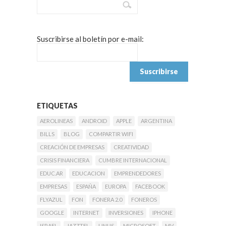
Suscribirse al boletín por e-mail:
ETIQUETAS
AEROLINEAS
ANDROID
APPLE
ARGENTINA
BILLS
BLOG
COMPARTIR WIFI
CREACIÓN DE EMPRESAS
CREATIVIDAD
CRISIS FINANCIERA
CUMBRE INTERNACIONAL
EDUC.AR
EDUCACION
EMPRENDEDORES
EMPRESAS
ESPAÑA
EUROPA
FACEBOOK
FLYAZUL
FON
FONERA 2.0
FONEROS
GOOGLE
INTERNET
INVERSIONES
IPHONE
ISRAEL
JAZZTEL
LINUS
MICROSOFT
MV