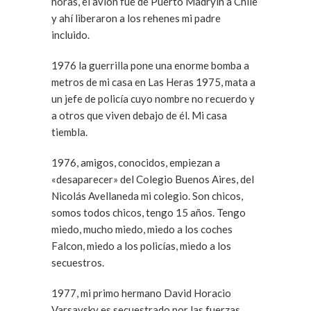
horas, el avión fue de Puerto Madryin a Chile
y ahí liberaron a los rehenes mi padre
incluido.
1976 la guerrilla pone una enorme bomba a
metros de mi casa en Las Heras 1975, mata a
un jefe de policía cuyo nombre no recuerdo y
a otros que viven debajo de él. Mi casa
tiembla.
1976, amigos, conocidos, empiezan a
«desaparecer» del Colegio Buenos Aires, del
Nicolás Avellaneda mi colegio. Son chicos,
somos todos chicos, tengo 15 años. Tengo
miedo, mucho miedo, miedo a los coches
Falcon, miedo a los policías, miedo a los
secuestros.
1977, mi primo hermano David Horacio
Varsavsky es secuestrado por las fuerzas