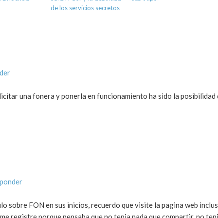
de los servicios secretos
der
icitar una fonera y ponerla en funcionamiento ha sido la posibilidad
sponder
culo sobre FON en sus inicios, recuerdo que visite la pagina web inclu
e registre porque pensaba que no tenia nada que compartir, no tenia