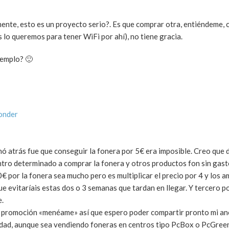
mente, esto es un proyecto serio?. Es que comprar otra, entiéndeme,
 lo queremos para tener WiFi por ahí), no tiene gracia.
jemplo? 🙂
onder
 atrás fue que conseguir la fonera por 5€ era imposible. Creo que d
ntro determinado a comprar la fonera y otros productos fon sin gast
€ por la fonera sea mucho pero es multiplicar el precio por 4 y los 
e evitaríais estas dos o 3 semanas que tardan en llegar. Y tercero p
e.
 la promoción «menéame» así que espero poder compartir pronto mi a
lidad, aunque sea vendiendo foneras en centros tipo PcBox o PcGree