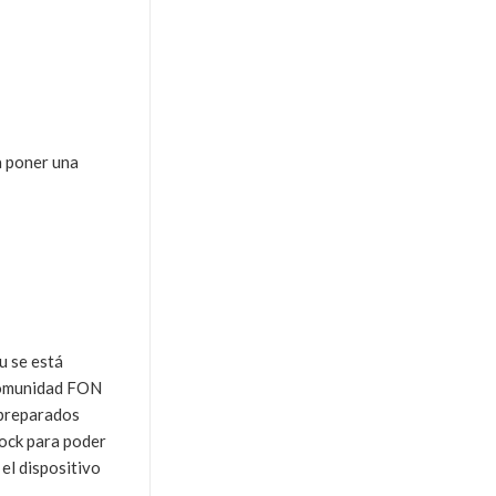
a poner una
u se está
 Comunidad FON
 preparados
tock para poder
el dispositivo