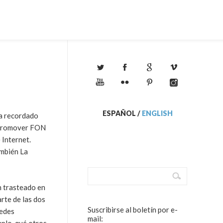
ESPAÑOL
/
ENGLISH
a recordado
n promover FON
 Internet.
ambién La
n trasteado en
rte de las dos
Suscribirse al boletín por e-
uedes
mail: