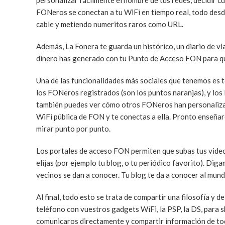
personalizar fácilmente el nombre de tus redes, decidir 
FONeros se conectan a tu WiFi en tiempo real, todo desde
cable y metiendo numeritos raros como URL.
Además, La Fonera te guarda un histórico, un diario de vi
dinero has generado con tu Punto de Acceso FON para qu
Una de las funcionalidades más sociales que tenemos es 
los FONeros registrados (son los puntos naranjas), y lo
también puedes ver cómo otros FONeros han personalizado
WiFi pública de FON y te conectas a ella. Pronto enseña
mirar punto por punto.
Los portales de acceso FON permiten que subas tus videos,
elijas (por ejemplo tu blog, o tu periódico favorito). D
vecinos se dan a conocer. Tu blog te da a conocer al mundo
Al final, todo esto se trata de compartir una filosofía y 
teléfono con vuestros gadgets WiFi, la PSP, la DS, para 
comunicaros directamente y compartir información de todo