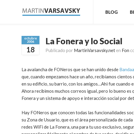
BLOG
B
La Fonera y lo Social
octubre
2006
18
Publicado por
MartinVarsavsky.net
en
Fon
c
La avalancha de FONeros que se han unido desde
Banda
que, cuando empezamos hace un año, recibíamos cientos
en su edificio, su barrio, con los amigos…Ahi fue cuando 
Ahora recibimos muchos correos igual, pero lo bueno es 
Fonera y un sistema de apoyo e interacción social por de
Hay FONeros que conocen todas las funcionalidades soci
su Zona de Usuario, que es el área personalizada de cad
redes WiFi de La Fonera, una para tu uso exclusivo, segu