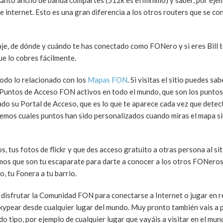
cuánto ancho de banda compartes (512k es el mínimo) y saber, por eje
 internet. Esto es una gran diferencia a los otros routers que se co
aje, de dónde y cuándo te has conectado como FONero y si eres Bill 
e lo cobres fácilmente.
todo lo relacionado con los
Mapas FON
. Si visitas el sitio puedes s
s Puntos de Acceso FON activos en todo el mundo, que son los puntos
 su Portal de Acceso, que es lo que te aparece cada vez que detect
remos cuales puntos han sido personalizados cuando miras el mapa si
 tus fotos de flickr y que des acceso gratuito a otras persona al si
igamos que son tu escaparate para darte a conocer a los otros FONero
, tu Fonera a tu barrio.
de disfrutar la Comunidad FON para conectarse a Internet o jugar en r
skypear desde cualquier lugar del mundo. Muy pronto también vais a 
 tipo, por ejemplo de cualquier lugar que vayáis a visitar en el mu