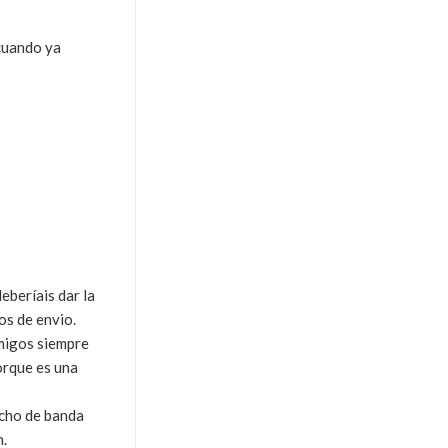
 cuando ya
eberíais dar la
os de envio.
amigos siempre
orque es una
ncho de banda
n.