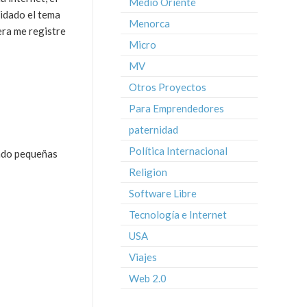
Medio Oriente
vidado el tema
Menorca
era me registre
Micro
MV
Otros Proyectos
Para Emprendedores
paternidad
Política Internacional
iado pequeñas
Religion
Software Libre
Tecnología e Internet
USA
Viajes
Web 2.0