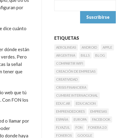
mplo, qué otros
nfiguran por
te dice cuánto
ETIQUETAS
AEROLINEAS
ANDROID
APPLE
aber dónde están
ARGENTINA
BILLS
BLOG
 verdes. Pero
as la señal
COMPARTIR WIFI
n tener que
CREACIÓN DE EMPRESAS
CREATIVIDAD
CRISIS FINANCIERA
tio web que tú
CUMBRE INTERNACIONAL
s. Con FON los
EDUC.AR
EDUCACION
EMPRENDEDORES
EMPRESAS
ESPAÑA
EUROPA
FACEBOOK
ed o llamar por
poder
FLYAZUL
FON
FONERA 2.0
ndo donde haya
FONEROS
GOOGLE