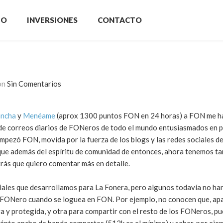
IO
INVERSIONES
CONTACTO
on
Sin Comentarios
ancha
y
Menéame
(aprox 1300 puntos FON en 24 horas) a FON me h
 de correos diarios de FONeros de todo el mundo entusiasmados e
empezó FON, movida por la fuerza de los blogs y las redes sociales de
que además del espíritu de comunidad de entonces, ahora tenemos t
trás que quiero comentar más en detalle.
ales que desarrollamos para La Fonera, pero algunos todavía no ha
a FONero cuando se loguea en FON. Por ejemplo, no conocen que, apa
ra y protegida, y otra para compartir con el resto de los FONeros, p