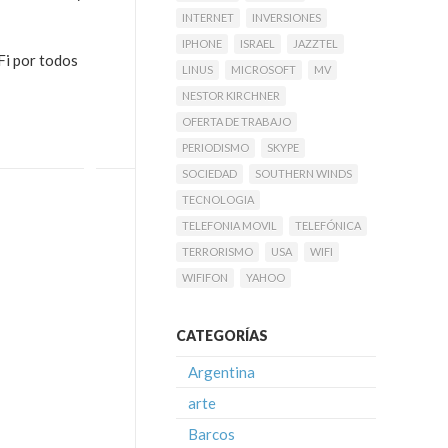
INTERNET
INVERSIONES
IPHONE
ISRAEL
JAZZTEL
Fi por todos
LINUS
MICROSOFT
MV
NESTOR KIRCHNER
OFERTA DE TRABAJO
PERIODISMO
SKYPE
SOCIEDAD
SOUTHERN WINDS
TECNOLOGIA
TELEFONIA MOVIL
TELEFÓNICA
TERRORISMO
USA
WIFI
WIFIFON
YAHOO
CATEGORÍAS
Argentina
arte
Barcos