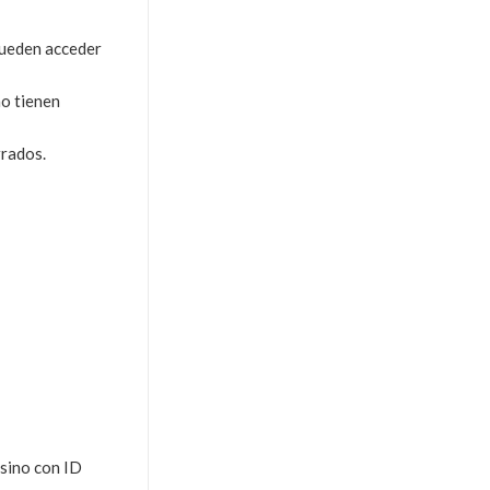
 pueden acceder
no tienen
rrados.
 sino con ID