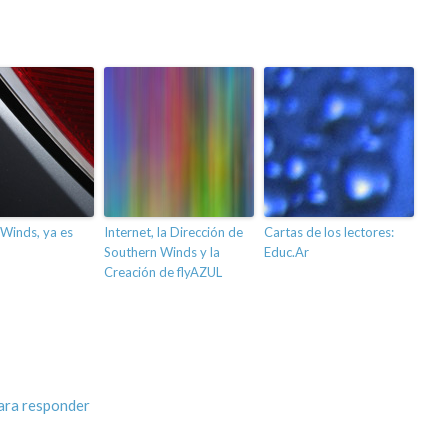
Winds, ya es
Internet, la Dirección de
Cartas de los lectores:
Southern Winds y la
Educ.Ar
Creación de flyAZUL
ara responder