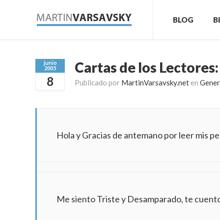
BLOG
B
Cartas de los Lectores
junio
2005
8
Publicado por
MartinVarsavsky.net
en
Gener
Hola y Gracias de antemano por leer mis pe
Me siento Triste y Desamparado, te cuento