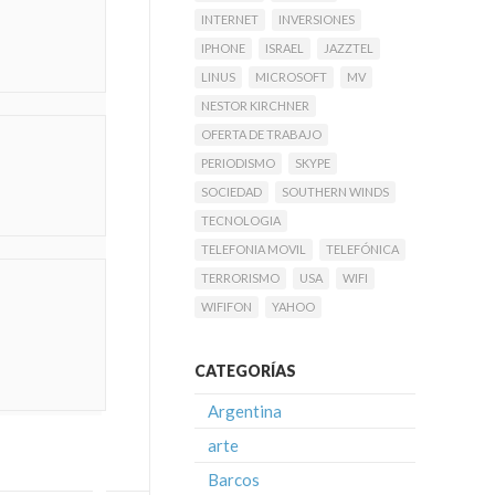
INTERNET
INVERSIONES
IPHONE
ISRAEL
JAZZTEL
LINUS
MICROSOFT
MV
NESTOR KIRCHNER
OFERTA DE TRABAJO
PERIODISMO
SKYPE
SOCIEDAD
SOUTHERN WINDS
TECNOLOGIA
TELEFONIA MOVIL
TELEFÓNICA
TERRORISMO
USA
WIFI
WIFIFON
YAHOO
CATEGORÍAS
Argentina
arte
Barcos