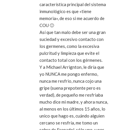
característica principal del sistema
inmunológico es que «tiene
memoria», de eso si me acuerdo de
COU 🙂
Así que tan malo debe ser una gran
suciedad y excesivo contacto con
los germenes, como la excesiva
pulcritud y limpieza que evite el
contacto total con los gérmenes.
Y a Michael Arrignton, le diría que
yo NUNCA me pongo enfermo,
nunca me resfrio, nunca cojo una
gripe (suena prepotente pero es
verdad), de pequeño me resfriaba
mucho dice mi madre, y ahora nunca,
al menos en los últimos 15 años, lo
unico que hago es, cuándo alguien
cercano se resfría, me tomo un
sobre de Frenadol, sólo uno, y por