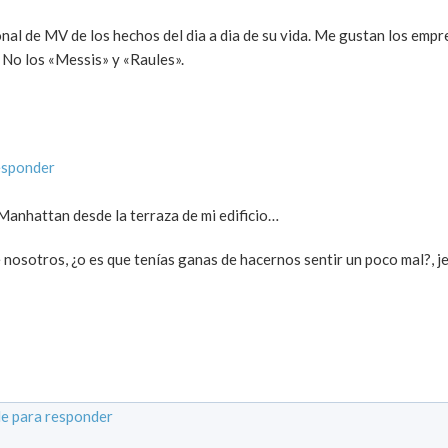
onal de MV de los hechos del dia a dia de su vida. Me gustan los em
 No los «Messis» y «Raules».
esponder
 Manhattan desde la terraza de mi edificio…
 nosotros, ¿o es que tenías ganas de hacernos sentir un poco mal?, j
e para responder