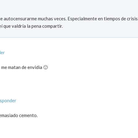
ce autocensurarme muchas veces. Especialmente en tiempos de crisis
í que valdría la pena compartir.
der
 me matan de envidia 🙂
esponder
 demasiado cemento.