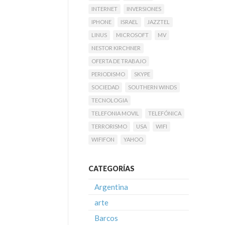
INTERNET
INVERSIONES
IPHONE
ISRAEL
JAZZTEL
LINUS
MICROSOFT
MV
NESTOR KIRCHNER
OFERTA DE TRABAJO
PERIODISMO
SKYPE
SOCIEDAD
SOUTHERN WINDS
TECNOLOGIA
TELEFONIA MOVIL
TELEFÓNICA
TERRORISMO
USA
WIFI
WIFIFON
YAHOO
CATEGORÍAS
Argentina
arte
Barcos