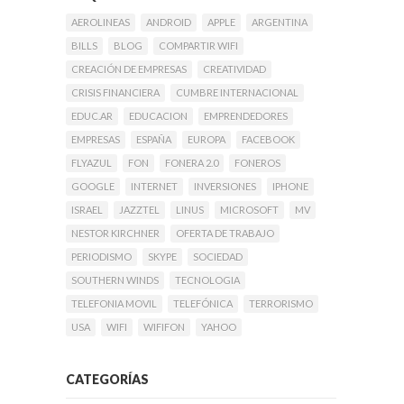
AEROLINEAS
ANDROID
APPLE
ARGENTINA
BILLS
BLOG
COMPARTIR WIFI
CREACIÓN DE EMPRESAS
CREATIVIDAD
CRISIS FINANCIERA
CUMBRE INTERNACIONAL
EDUC.AR
EDUCACION
EMPRENDEDORES
EMPRESAS
ESPAÑA
EUROPA
FACEBOOK
FLYAZUL
FON
FONERA 2.0
FONEROS
GOOGLE
INTERNET
INVERSIONES
IPHONE
ISRAEL
JAZZTEL
LINUS
MICROSOFT
MV
NESTOR KIRCHNER
OFERTA DE TRABAJO
PERIODISMO
SKYPE
SOCIEDAD
SOUTHERN WINDS
TECNOLOGIA
TELEFONIA MOVIL
TELEFÓNICA
TERRORISMO
USA
WIFI
WIFIFON
YAHOO
CATEGORÍAS