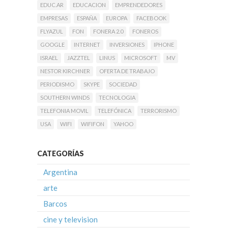
EDUC.AR
EDUCACION
EMPRENDEDORES
EMPRESAS
ESPAÑA
EUROPA
FACEBOOK
FLYAZUL
FON
FONERA 2.0
FONEROS
GOOGLE
INTERNET
INVERSIONES
IPHONE
ISRAEL
JAZZTEL
LINUS
MICROSOFT
MV
NESTOR KIRCHNER
OFERTA DE TRABAJO
PERIODISMO
SKYPE
SOCIEDAD
SOUTHERN WINDS
TECNOLOGIA
TELEFONIA MOVIL
TELEFÓNICA
TERRORISMO
USA
WIFI
WIFIFON
YAHOO
CATEGORÍAS
Argentina
arte
Barcos
cine y television