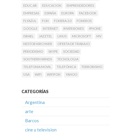
EDUC.AR
EDUCACION
EMPRENDEDORES
EMPRESAS
ESPAÑA
EUROPA
FACEBOOK
FLYAZUL
FON
FONERA 2.0
FONEROS
GOOGLE
INTERNET
INVERSIONES
IPHONE
ISRAEL
JAZZTEL
LINUS
MICROSOFT
MV
NESTOR KIRCHNER
OFERTA DE TRABAJO
PERIODISMO
SKYPE
SOCIEDAD
SOUTHERN WINDS
TECNOLOGIA
TELEFONIA MOVIL
TELEFÓNICA
TERRORISMO
USA
WIFI
WIFIFON
YAHOO
CATEGORÍAS
Argentina
arte
Barcos
cine y television