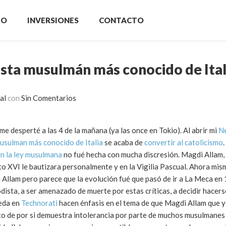
IO
INVERSIONES
CONTACTO
ista musulmán más conocido de Ital
al
con
Sin Comentarios
e desperté a las 4 de la mañana (ya las once en Tokio). Al abrir mi
Ne
musulman más conocido de Italia
se acaba de
convertir al catolicismo
.
n la ley musulmana
no fué hecha con mucha discresión. Magdi Allam, e
to XVI le bautizara personalmente y en la Vigilia Pascual. Ahora mi
 Allam pero parece que la evolución fué que pasó de ir a La Meca en 
dista, a ser amenazado de muerte por estas críticas, a decidir hacers
ueda en
Technorati
hacen énfasis en el tema de que Magdi Allam que y
sto de por si demuestra intolerancia por parte de muchos musulmane