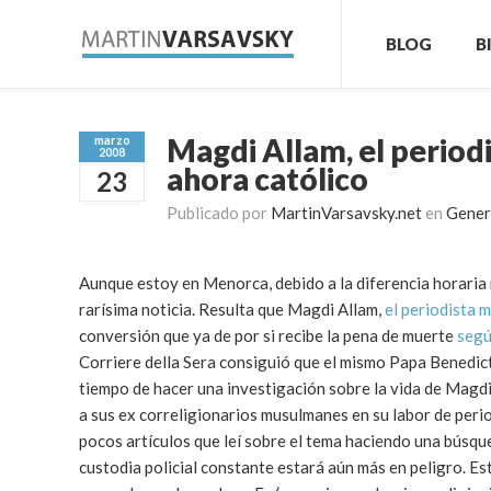
BLOG
B
Magdi Allam, el period
marzo
2008
ahora católico
23
Publicado por
MartinVarsavsky.net
en
Gener
Aunque estoy en Menorca, debido a la diferencia horaria m
rarísima noticia. Resulta que Magdi Allam,
el periodista 
conversión que ya de por si recibe la pena de muerte
segú
Corriere della Sera consiguió que el mismo Papa Benedic
tiempo de hacer una investigación sobre la vida de Magdi
a sus ex correligionarios musulmanes en su labor de perio
pocos artículos que leí sobre el tema haciendo una búsq
custodia policial constante estará aún más en peligro. E