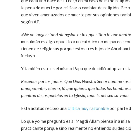
que cada uno hace de su Fe (o en mi caso de mi no religios
la pena de muerte por criticar o cambiar de religión. Per
que viven amenazados de muerte por sus opiniones tambié
según AP.
«We no longer stand alongside or in opposition to one anoth
musulmán es algo opuesto a un católico no me parece corr
tienen de religiosas porque estos tres hijos de Abraham t
incluyo.
Y también este es el mismo Papa que decidió adoptar esta 
Recemos por los judíos. Que Dios Nuestro Señor ilumine sus 
omnipotente y eterno, tú que quieres que todos los hombres s
plenitud de los pueblos en tu Iglesia, todo Israel sea salvado
Esta actitud recibió una
crítica muy razonable
por parte d
Lo que yo me pregunto es si Magdi Allam piensa ir a misa 
practicante porque sino realmente no entiendo su desición