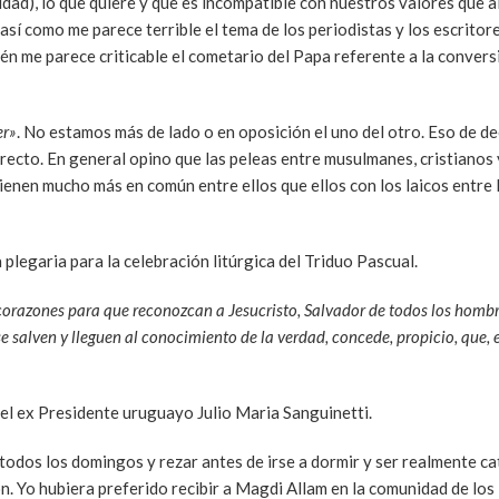
idad), lo que quiere y que es incompatible con nuestros valores que a
o así como me parece terrible el tema de los periodistas y los escrit
n me parece criticable el cometario del Papa referente a la convers
er»
. No estamos más de lado o en oposición el uno del otro. Eso de de
ecto. En general opino que las peleas entre musulmanes, cristianos 
ienen mucho más en común entre ellos que ellos con los laicos entre 
plegaria para la celebración litúrgica del Triduo Pascual.
corazones para que reconozcan a Jesucristo, Salvador de todos los hombr
e salven y lleguen al conocimiento de la verdad, concede, propicio, que, 
el ex Presidente uruguayo Julio Maria Sanguinetti.
todos los domingos y rezar antes de irse a dormir y ser realmente ca
. Yo hubiera preferido recibir a Magdi Allam en la comunidad de los 