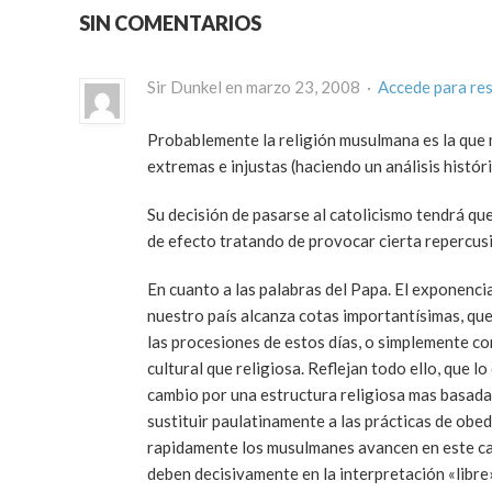
SIN COMENTARIOS
Sir Dunkel en marzo 23, 2008 ·
Accede para re
Probablemente la religión musulmana es la que m
extremas e injustas (haciendo un análisis histó
Su decisión de pasarse al catolicismo tendrá qu
de efecto tratando de provocar cierta repercusio
En cuanto a las palabras del Papa. El exponencia
nuestro país alcanza cotas importantísimas, que
las procesiones de estos días, o simplemente co
cultural que religiosa. Reflejan todo ello, que 
cambio por una estructura religiosa mas basada
sustituir paulatinamente a las prácticas de obed
rapidamente los musulmanes avancen en este cam
deben decisivamente en la interpretación «libre