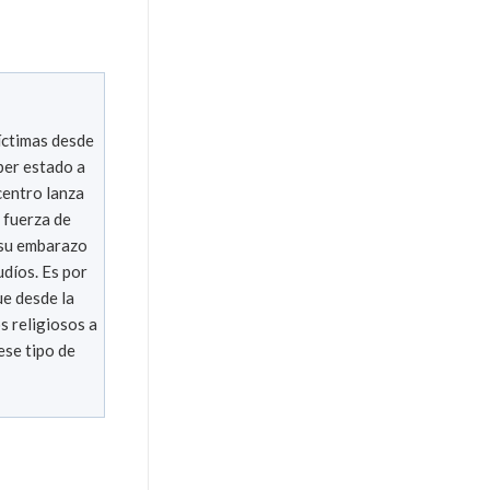
víctimas desde
ber estado a
centro lanza
 fuerza de
r su embarazo
udíos. Es por
ue desde la
s religiosos a
ese tipo de