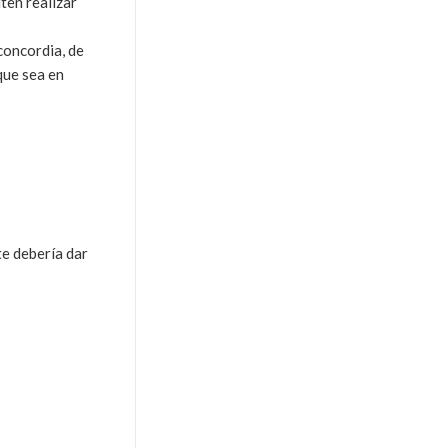
ten realizar
 concordia, de
nque sea en
te debería dar