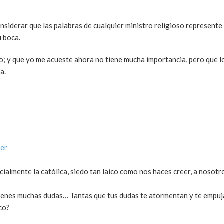
onsiderar que las palabras de cualquier ministro religioso represent
u boca.
; y que yo me acueste ahora no tiene mucha importancia, pero que l
a.
der
cialmente la católica, siedo tan laico como nos haces creer, a nosotr
tienes muchas dudas… Tantas que tus dudas te atormentan y te empuja
co?