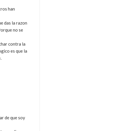
tros han
ue das la razon
Porque no se
char contra la
ogico es que la
.
sar de que soy