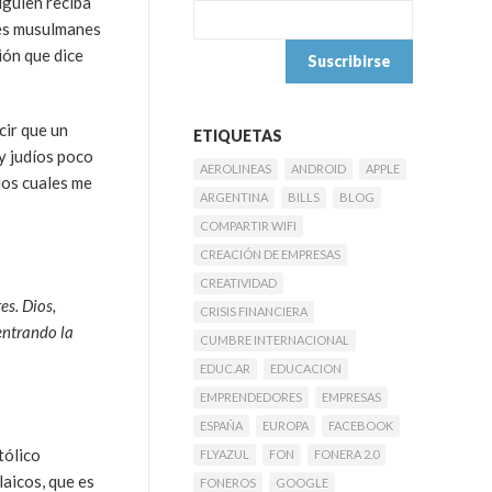
lguien reciba
ores musulmanes
ión que dice
cir que un
ETIQUETAS
y judíos poco
AEROLINEAS
ANDROID
APPLE
los cuales me
ARGENTINA
BILLS
BLOG
COMPARTIR WIFI
CREACIÓN DE EMPRESAS
CREATIVIDAD
es. Dios,
CRISIS FINANCIERA
entrando la
CUMBRE INTERNACIONAL
EDUC.AR
EDUCACION
EMPRENDEDORES
EMPRESAS
ESPAÑA
EUROPA
FACEBOOK
tólico
FLYAZUL
FON
FONERA 2.0
laicos, que es
FONEROS
GOOGLE