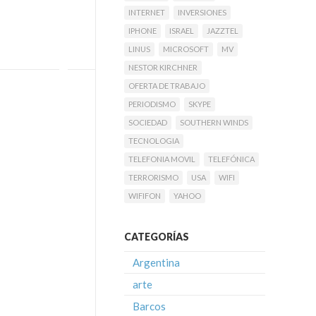
INTERNET
INVERSIONES
IPHONE
ISRAEL
JAZZTEL
LINUS
MICROSOFT
MV
NESTOR KIRCHNER
OFERTA DE TRABAJO
PERIODISMO
SKYPE
SOCIEDAD
SOUTHERN WINDS
TECNOLOGIA
TELEFONIA MOVIL
TELEFÓNICA
TERRORISMO
USA
WIFI
WIFIFON
YAHOO
CATEGORÍAS
Argentina
arte
Barcos