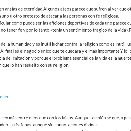
n ansias de eternidad.Algunos ateos parece que sufren al ver que o
 uno u otro pretesto de atacar a las personas con fe religiosa.
ticular como puede ser las aficiones deportivas de cada uno parece q
o tener fe y por lo tanto «tenia un sentimiento tragico de la vida».
e la humanidad y es inutil luchar contra la religion como es inutil lu
l final es el negocio unico que te quedara y el mas importante.Y lo l
a de limitacion y porque el problema esencial de la vida es la muerte
que lo han resuelto con su religion.
onder
ecen más entre ellos que con los laicos. Aunque también sé que, a pe
deo – cristianas, aunque sin connotaciones divinas.