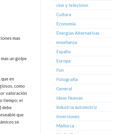
cine y television
Cultura
Economia
Energías Alternativas
aciones mas
enseñanza
España
e mas un golpe
Europa
Fon
, que en
Fotografia
igiosos, como
General
yor valoración
Ideas Nuevas
o tiempo; el
industria automotriz
) debe
 deseable que
Inversiones
lámicos se
Mallorca