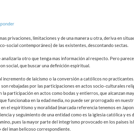
sponder
as privaciones, limitaciones y de una manera u otra, deriva en situ
rico-social contemporáneo) de las existentes, descontando sectas.
e analizarla otro que tenga mas información al respecto. Pero parec
n social, que buscar una definición espiritual.
l incremento de laicismo o la conversión a católicos no practicantes
 son rebajadas por las participaciones en actos socio-culturales rel
n la participación en actos como bodas y entierros, que alcanzan ma
lo que funcionaba en la edad media, no puede ser prorrogado en nuestr
 en el espiritismo y moralidad (marcada referencia tenemos en Japon
iencia y seguimiento de una entidad como es la iglesia católica y es
ino, pues la mayor parte del integrismo provocado en los paises is
» del iman belicoso correspondiente.