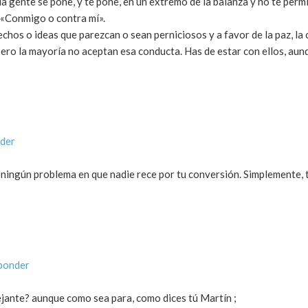
a gente se pone, y te pone, en un extremo de la balanza y no te permi
: «Conmigo o contra mí».
echos o ideas que parezcan o sean perniciosos y a favor de la paz, la
c. Pero la mayoría no aceptan esa conducta. Has de estar con ellos, au
nder
 ningún problema en que nadie rece por tu conversión. Simplemente, 
ponder
jante? aunque como sea para, como dices tú Martín ;