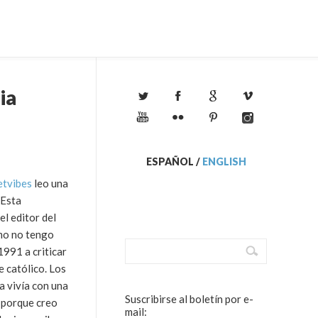
ia
ESPAÑOL
/
ENGLISH
tvibes
leo una
 Esta
l editor del
smo no tengo
1991 a criticar
e católico. Los
a vivía con una
Suscribirse al boletín por e-
s porque creo
mail: