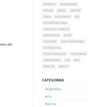
INTERNET
INVERSIONES
IPHONE
ISRAEL
JAZZTEL
LINUS
MICROSOFT
MV
NESTOR KIRCHNER
OFERTA DE TRABAJO
PERIODISMO
SKYPE
SOCIEDAD
SOUTHERN WINDS
ones del
TECNOLOGIA
TELEFONIA MOVIL
TELEFÓNICA
TERRORISMO
USA
WIFI
WIFIFON
YAHOO
CATEGORÍAS
Argentina
arte
Barcos