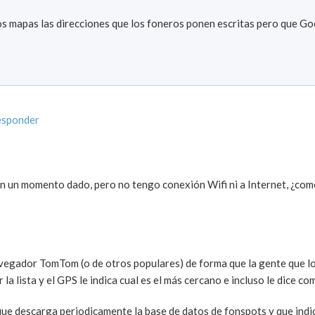
s mapas las direcciones que los foneros ponen escritas pero que G
esponder
 en un momento dado, pero no tengo conexión Wifi ni a Internet, ¿co
navegador TomTom (o de otros populares) de forma que la gente que lo
lista y el GPS le indica cual es el más cercano e incluso le dice com
que descarga periodicamente la base de datos de fonspots y que ind