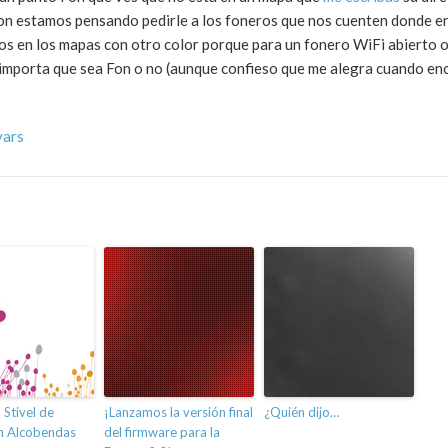
on estamos pensando pedirle a los foneros que nos cuenten donde e
os en los mapas con otro color porque para un fonero WiFi abierto 
 importa que sea Fon o no (aunque confieso que me alegra cuando en
vars
 Stivel de
¡Lanzamos la versión final
¿Quién dijo…
en Alcobendas
del firmware para la