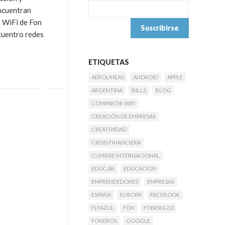
ncuentran
o WiFi de Fon
cuentro redes
ETIQUETAS
AEROLINEAS
ANDROID
APPLE
ARGENTINA
BILLS
BLOG
COMPARTIR WIFI
CREACIÓN DE EMPRESAS
CREATIVIDAD
CRISIS FINANCIERA
CUMBRE INTERNACIONAL
EDUC.AR
EDUCACION
EMPRENDEDORES
EMPRESAS
ESPAÑA
EUROPA
FACEBOOK
FLYAZUL
FON
FONERA 2.0
FONEROS
GOOGLE