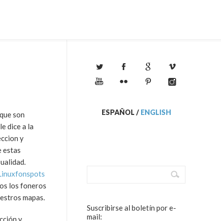
ESPAÑOL
/
ENGLISH
 que son
e dice a la
eccion y
e estas
ualidad.
Linuxfonspots
os los foneros
uestros mapas.
Suscribirse al boletín por e-
mail:
cción y