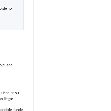
oogle no
mo puedo
 tiene en su
o llegar.
icándole donde