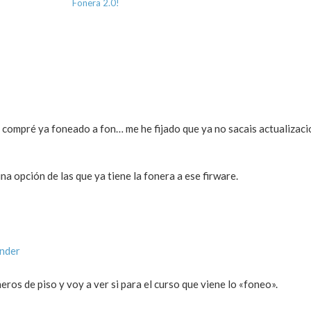
Fonera 2.0!
compré ya foneado a fon… me he fijado que ya no sacais actualizaci
a opción de las que ya tiene la fonera a ese firware.
onder
os de piso y voy a ver si para el curso que viene lo «foneo».