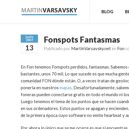
BLOG
B
Fonspots Fantasmas
junio
2007
13
Publicado por
MartinVarsavsky.net
en
Fon
c
En Fon tenemos Fonspots perdidos, fantasmas. Sabemos q
bastantes, unos 70 mil. Lo que sucede es que mucha gente 
comunidad FON dónde están. O, a veces tratan de geolocal
ponerla en nuestros
mapas
. Desafortunadamente, sabemo
foneras pueden conectarse gratis en todo el mundo ni los
Luego tenemos el tema de los puntos que se hacen cuand
en sus ordenadores. Estos puntos se apagan y encienden
de la primera época cuyo software no emite hearbeat y 
Por ahora lo único que se me ocurre es que si encuentra