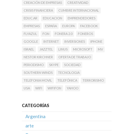
CREACIÓN DE EMPRESAS
CREATIVIDAD
CRISIS FINANCIERA
CUMBRE INTERNACIONAL
EDUC.AR
EDUCACION
EMPRENDEDORES
EMPRESAS
ESPAÑA
EUROPA
FACEBOOK
FLYAZUL
FON
FONERA 2.0
FONEROS
GOOGLE
INTERNET
INVERSIONES
IPHONE
ISRAEL
JAZZTEL
LINUS
MICROSOFT
MV
NESTOR KIRCHNER
OFERTA DE TRABAJO
PERIODISMO
SKYPE
SOCIEDAD
SOUTHERN WINDS
TECNOLOGIA
TELEFONIA MOVIL
TELEFÓNICA
TERRORISMO
USA
WIFI
WIFIFON
YAHOO
CATEGORÍAS
Argentina
arte