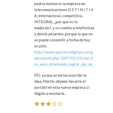
podría montarse la empresa de
telecomunicaciones D E F I N I T I V
A, internacional, competitiva,
INTEGRAL, ¿por qué no lo
maduráis?, y os coméis a telefónicas
y demás petardos, porque lo que no
se puede consentir a fecha de hoy
es esto.
http://www.reporterodigital.com/g
alicia/post.php/2007/05/22/casi_tr
es_anos_intentando_lograr_dar_de_
PD: ya que se me ha ocurrido la
idea, Martín, déjame llevarte el
portátil en esta nueva empresa si
llegáis a montarla…