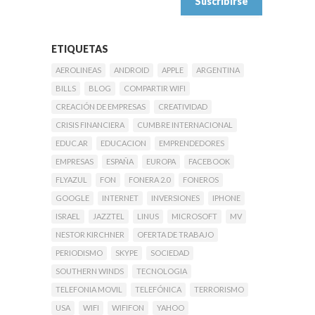
ETIQUETAS
AEROLINEAS
ANDROID
APPLE
ARGENTINA
BILLS
BLOG
COMPARTIR WIFI
CREACIÓN DE EMPRESAS
CREATIVIDAD
CRISIS FINANCIERA
CUMBRE INTERNACIONAL
EDUC.AR
EDUCACION
EMPRENDEDORES
EMPRESAS
ESPAÑA
EUROPA
FACEBOOK
FLYAZUL
FON
FONERA 2.0
FONEROS
GOOGLE
INTERNET
INVERSIONES
IPHONE
ISRAEL
JAZZTEL
LINUS
MICROSOFT
MV
NESTOR KIRCHNER
OFERTA DE TRABAJO
PERIODISMO
SKYPE
SOCIEDAD
SOUTHERN WINDS
TECNOLOGIA
TELEFONIA MOVIL
TELEFÓNICA
TERRORISMO
USA
WIFI
WIFIFON
YAHOO