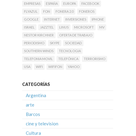
EMPRESAS
ESPAÑA
EUROPA
FACEBOOK
FLYAZUL
FON
FONERA 2.0
FONEROS
GOOGLE
INTERNET
INVERSIONES
IPHONE
ISRAEL
JAZZTEL
LINUS
MICROSOFT
MV
NESTOR KIRCHNER
OFERTA DE TRABAJO
PERIODISMO
SKYPE
SOCIEDAD
SOUTHERN WINDS
TECNOLOGIA
TELEFONIA MOVIL
TELEFÓNICA
TERRORISMO
USA
WIFI
WIFIFON
YAHOO
CATEGORÍAS
Argentina
arte
Barcos
cine y television
Cultura