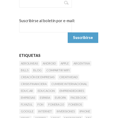
Suscribirse al boletín por e-mail:
ETIQUETAS
AEROLINEAS
ANDROID
APPLE
ARGENTINA
BILLS
BLOG
COMPARTIR WIFI
CREACIÓN DE EMPRESAS
CREATIVIDAD
CRISIS FINANCIERA
CUMBRE INTERNACIONAL
EDUC.AR
EDUCACION
EMPRENDEDORES
EMPRESAS
ESPAÑA
EUROPA
FACEBOOK
FLYAZUL
FON
FONERA 2.0
FONEROS
GOOGLE
INTERNET
INVERSIONES
IPHONE