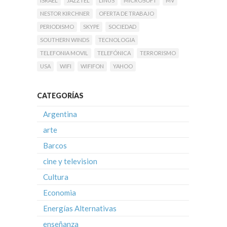
ISRAEL
JAZZTEL
LINUS
MICROSOFT
MV
NESTOR KIRCHNER
OFERTA DE TRABAJO
PERIODISMO
SKYPE
SOCIEDAD
SOUTHERN WINDS
TECNOLOGIA
TELEFONIA MOVIL
TELEFÓNICA
TERRORISMO
USA
WIFI
WIFIFON
YAHOO
CATEGORÍAS
Argentina
arte
Barcos
cine y television
Cultura
Economia
Energías Alternativas
enseñanza