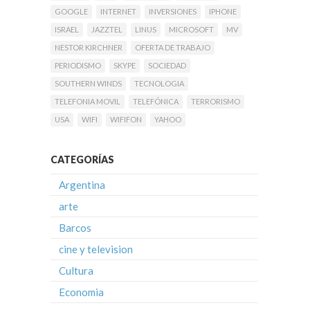
GOOGLE
INTERNET
INVERSIONES
IPHONE
ISRAEL
JAZZTEL
LINUS
MICROSOFT
MV
NESTOR KIRCHNER
OFERTA DE TRABAJO
PERIODISMO
SKYPE
SOCIEDAD
SOUTHERN WINDS
TECNOLOGIA
TELEFONIA MOVIL
TELEFÓNICA
TERRORISMO
USA
WIFI
WIFIFON
YAHOO
CATEGORÍAS
Argentina
arte
Barcos
cine y television
Cultura
Economia